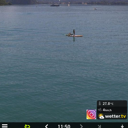
27.8
°C
4
km/h
11:50