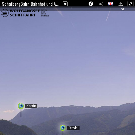
SchafbergBahn Bahnhof und Anlegesteg WolfgangseeSchifffahrt
SE
Katrin
Strobl